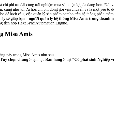
 là chi phí ưu đãi cùng trải nghiệm mua sắm tiện lợi, đa dạng hơn. Đối
 cũng như tối ưu hoá chi phí đóng gói vận chuyển và là một yếu tố đ
ombo để kích cầu, việc quản lý sản phẩm combo trên hệ thống phần mề
này sẽ giúp bạn –
người quản lý hệ thống Misa Amis trong doanh n
ảng tích hợp HexaSync Automation Engine.
ng Misa Amis
năng này trong Misa Amis như sau.
> Tùy chọn chung >
tại mục
Bán hàng >
bật
“Có phát sinh Nghiệp 