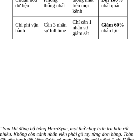
dữ liệu
thống nhất
trên mọi
nhất quán
kênh
Chỉ cần 1
Chi phí vận
Cần 3 nhân
Giảm 60%
nhân sự
hành
sự full time
nhân lực
giám sát
“Sau khi đồng bộ bằng HexaSync, mọi thứ chạy trơn tru hơn rất
nhiều. Không còn cảnh nhân viên phải gõ tay từng đơn hàng. Toàn
đội vận hành tiết kiệm được cả ngày làm việc mỗi tuần!,”
chị Diễm,