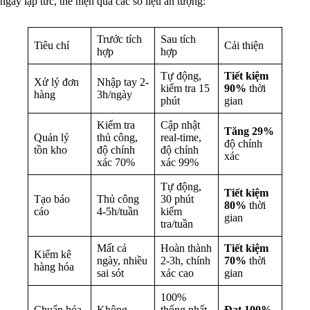
ngay lập tức, thể hiện qua các số liệu ấn tượng:
Trước tích
Sau tích
Tiêu chí
Cải thiện
hợp
hợp
Tự động,
Tiết kiệm
Xử lý đơn
Nhập tay 2-
kiểm tra 15
90%
thời
hàng
3h/ngày
phút
gian
Kiểm tra
Cập nhật
Tăng 29%
Quản lý
thủ công,
real-time,
độ chính
tồn kho
độ chính
độ chính
xác
xác 70%
xác 99%
Tự động,
Tiết kiệm
Tạo báo
Thủ công
30 phút
80%
thời
cáo
4-5h/tuần
kiểm
gian
tra/tuần
Mất cả
Hoàn thành
Tiết kiệm
Kiểm kê
ngày, nhiều
2-3h, chính
70%
thời
hàng hóa
sai sót
xác cao
gian
100%
Chuẩn hóa
Không
thống nhất
Đạt 100%