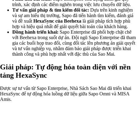
trình, xác định các điểm nghẽn trong việc lưu chuyển dữ liệu.
Tư vấn giải pháp & tìm kiếm đối tác:
Dựa trên kinh nghiệm
và sự am hiểu thị trường, Sapo đã tiến hành tìm kiếm, đánh giá
và đề xuất
HexaSync của Beehexa
là giải pháp tích hợp phù
hợp và hiệu quả nhất để giải quyết bài toán của khách hàng.
Đồng hành triển khai:
Sapo Enterprise đã phối hợp chặt chẽ
với Beehexa trong suốt dự án. Đội ngũ Sapo Enterprise đã tham
gia các buổi họp trao đổi, cùng đối tác lên phương án giải quyết
và tư vấn nghiệp vụ, nhằm đảm bảo giải pháp được triển khai
thành công và phù hợp nhất với đặc thù của Sao Mai.
Giải pháp: Tự động hóa toàn diện với nền
tảng HexaSync
Được sự tư vấn từ Sapo Enterprise, Nhà Sách Sao Mai đã triển khai
HexaSync để tự động hóa luồng dữ liệu giữa Sapo Omni và MISA
Amis.