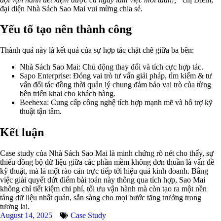
đại diện Nhà Sách Sao Mai vui mừng chia sẻ.
Yếu tố tạo nên thành công
Thành quả này là kết quả của sự hợp tác chặt chẽ giữa ba bên:
Nhà Sách Sao Mai: Chủ động thay đổi và tích cực hợp tác.
Sapo Enterprise: Đóng vai trò tư vấn giải pháp, tìm kiếm & tư
vấn đối tác đồng thời quản lý chung đảm bảo vai trò của từng
bên triển khai cho khách hàng.
Beehexa: Cung cấp công nghệ tích hợp mạnh mẽ và hỗ trợ kỹ
thuật tận tâm.
Kết luận
Case study của Nhà Sách Sao Mai là minh chứng rõ nét cho thấy, sự
thiếu đồng bộ dữ liệu giữa các phần mềm không đơn thuần là vấn đề
kỹ thuật, mà là một rào cản trực tiếp tới hiệu quả kinh doanh. Bằng
việc giải quyết dứt điểm bài toán này thông qua tích hợp, Sao Mai
không chỉ tiết kiệm chi phí, tối ưu vận hành mà còn tạo ra một nền
tảng dữ liệu nhất quán, sẵn sàng cho mọi bước tăng trưởng trong
tương lai.
August 14, 2025
Case Study